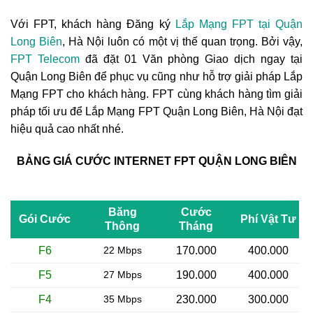
Với FPT, khách hàng Đăng ký
Lắp Mạng FPT tại Quận
Long Biên
, Hà Nội luôn có một vị thế quan trọng. Bởi vậy,
FPT Telecom
đã đặt 01 Văn phòng Giao dịch ngay tại
Quận Long Biên để phục vụ cũng như hỗ trợ giải pháp Lắp
Mạng FPT cho khách hàng. FPT cùng khách hàng tìm giải
pháp tối ưu để Lắp Mạng FPT Quận Long Biên, Hà Nội đạt
hiệu quả cao nhất nhé.
BẢNG GIÁ CƯỚC INTERNET FPT QUẬN LONG BIÊN
Băng
Cước
Gói Cước
Phí Vật Tư
Thông
Tháng
F6
22 Mbps
170.000
400.000
F5
27 Mbps
190.000
400.000
F4
35 Mbps
230.000
300.000